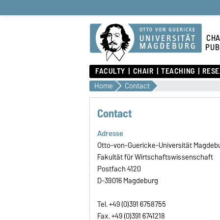
CHA
PUB
FACULTY
CHAIR
TEACHING
RES
Home
Contact
Contact
Adresse
Otto-von-Guericke-Universität Magdeb
Fakultät für Wirtschaftswissenschaft
Postfach 4120
D-39016 Magdeburg
Tel.
+49 (0)391 6758755
Fax.
+49 (0)391 6741218