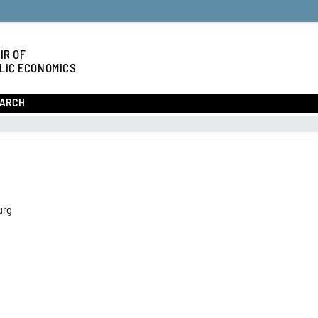
IR OF
LIC ECONOMICS
EARCH
urg